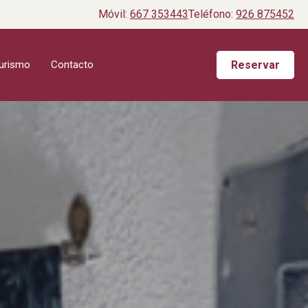
Móvil:
667 353443
Teléfono:
926 875452
Reservar
turismo
Contacto